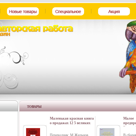
ТОВАРЫ
Маленькая красная книга
Малое
о продажах 12 5 великих
предпр
принципов торговли
России 
Серия: Деловой
Росстат
Переводчик: М Жильцов
В сборн