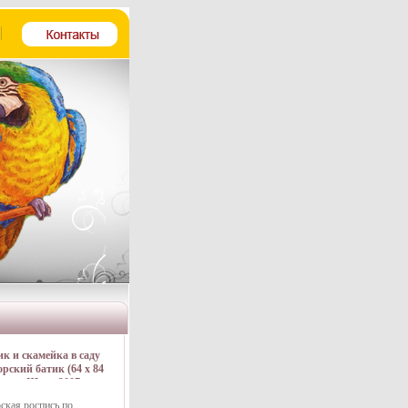
к и скамейка в саду
орский батик (64 х 84
атик, Шелк 2007 г
6311j.
ская роспись по