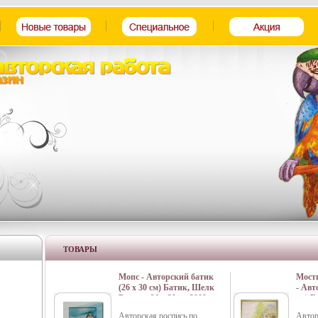
ТОВАРЫ
Мопс - Авторский батик
Мости
(26 х 30 см) Батик, Шелк
- Авт
Размер: 26 х 30 см 2009 г
см) Б
инфо 372j.
инфо 
Авторская роспись по
Автор