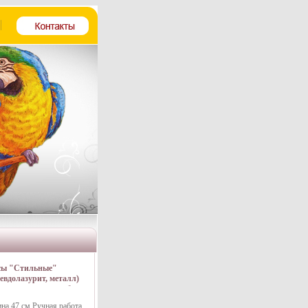
сы "Стильные"
евдолазурит, металл)
ная авторская работа
ов, крема, косметики
на 47 см Ручная работа