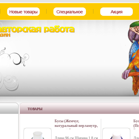
ТОВАРЫ
Бусы (Жемчуг,
Бу
натуральный перламутр,
(Пс
металл) Ручная авторская
Руч
работа Авторская работа
дух
Длина 96 см Ширина 1,8 см
Дли