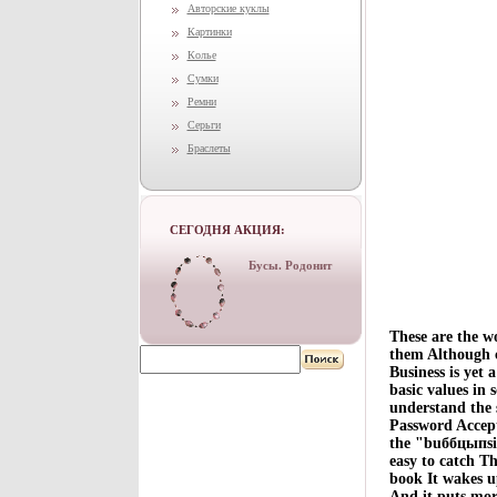
Авторские куклы
Картинки
Колье
Сумки
Ремни
Серьги
Браслеты
СЕГОДНЯ АКЦИЯ:
Бусы. Родонит
These are the w
them Although c
Business is yet 
basic values in 
understand the 
Password Accepte
the "buббцыпsin
easy to catch Th
book It wakes u
And it puts mor