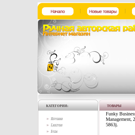
КАТЕГОРИИ:
ТОВАРЫ
Funky Business
Игрушки
Management, 2
5863j.
Галстуки
Бусы