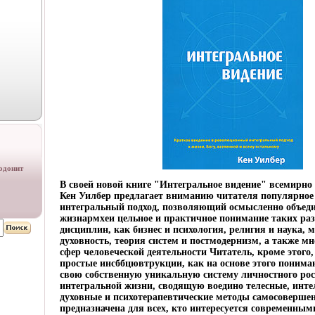
одонит
В своей новой книге "Интегральное видение" всемирно
Кен Уилбер предлагает вниманию читателя популярное 
интегральный подход, позволяющий осмысленно объеди
жизнармхеи цельное и практичное понимание таких ра
дисциплин, как бизнес и психология, религия и наука, 
духовность, теория систем и постмодернизм, а также м
сфер человеческой деятельности Читатель, кроме этого,
простые инсббцювтрукции, как на основе этого понима
свою собственную уникальную систему личностного рос
интегральной жизни, сводящую воедино телесные, инте
духовные и психотерапевтические методы самосоверше
предназначена для всех, кто интересуется современны