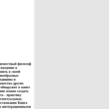
 известный философ
введение в
нить в своей
знообразных
медицина и
ножества других
 обнаружит в книге
ния можно создать
та - практику
ллектуальные,
нствования Книга
ми интеграционными