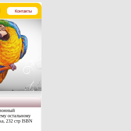
ционный
сему остальному
а, 232 стр ISBN