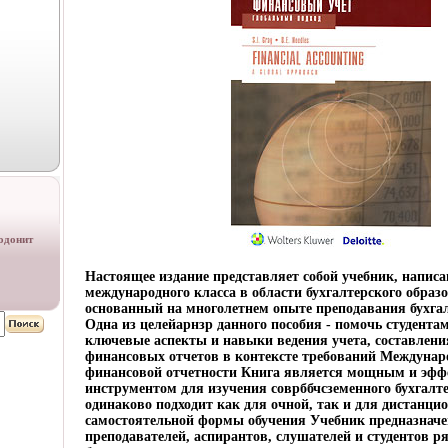
одонит
Настоящее издание представляет собой учебник, напис
международного класса в области бухгалтерского образ
основанный на многолетнем опыте преподавания бухгал
Одна из целейарнзр данного пособия - помочь студентам
ключевые аспекты и навыки ведения учета, составлени
финансовых отчетов в контексте требований Междунар
финансовой отчетности Книга является мощным и эф
инструментом для изучения соврббчсземенного бухгалте
одинаково подходит как для очной, так и для дистанци
самостоятельной формы обучения Учебник предназначе
преподавателей, аспирантов, слушателей и студентов р