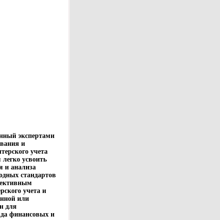
анный экспертами
ования и
терского учета
 легко усвоить
я и анализа
одных стандартов
фективным
рского учета и
онной или
н для
яда финансовых и