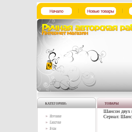
КАТЕГОРИИ:
ТОВАРЫ
Шансон двух к
Игрушки
Сериал: Шанс
Галстуки
Бусы