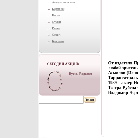
Авторские куклы
Картинки
Колье
Сумки
Ремни
Серьги
Браслеты
От издателя П
СЕГОДНЯ АКЦИЯ:
любой зритель
Асмолов (Испо
Бусы. Родонит
Тарраьеатраль
1989 – актер Н
Театра Рубена 
Владимир Черн