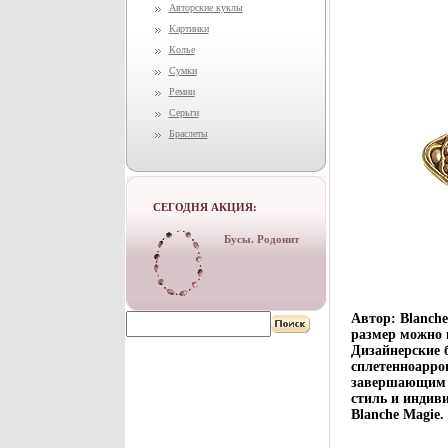
Авторские куклы
Картинки
Колье
Сумки
Ремни
Серьги
Браслеты
СЕГОДНЯ АКЦИЯ:
Бусы. Родонит
Автор: Blanche
размер можно 
Дизайнерские 
сплетенноарро
завершающим ш
стиль и индив
Blanche Magie.