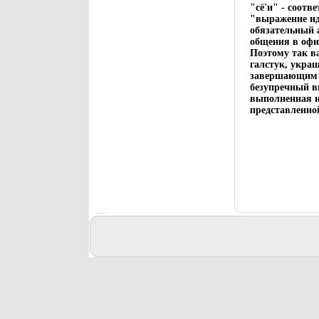
"сё'и" - соотв
"выражение иде
обязательный 
общения в офи
Поэтому так в
галстук, укра
завершающим ш
безупречный в
выполненная н
представленной