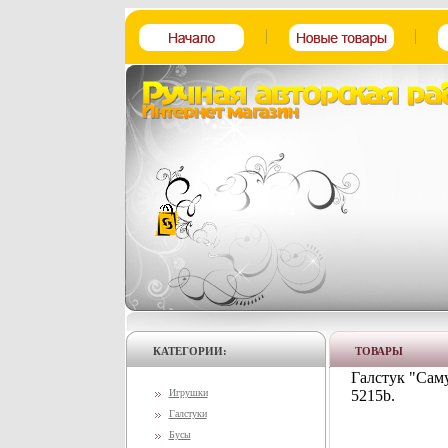
КАТЕГОРИИ:
ТОВАРЫ
Галстук "Саму
Игрушки
5215b.
Галстуки
Бусы