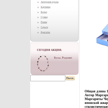
Авторские куклы
Картинки
Колье
Сумки
Ремни
Серьги
Браслеты
СЕГОДНЯ АКЦИЯ:
Бусы. Родонит
Общая длина 1
Автор Маргари
Маргариты Чер
японской жиар
стилистических