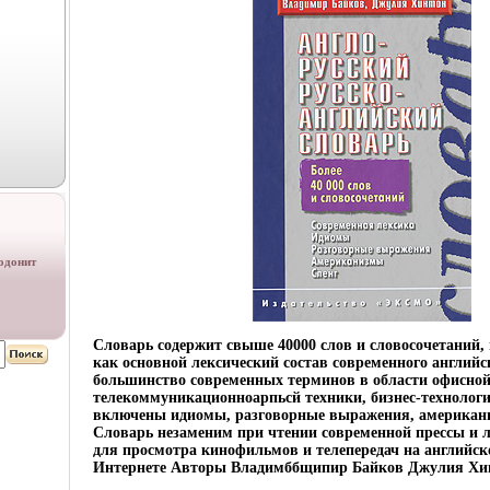
одонит
Словарь содержит свыше 40000 слов и словосочетаний
как основной лексический состав современного английс
большинство современных терминов в области офисной
телекоммуникационноарпьсй техники, бизнес-технологи
включены идиомы, разговорные выражения, американи
Словарь незаменим при чтении современной прессы и л
для просмотра кинофильмов и телепередач на английск
Интернете Авторы Владимббщипир Байков Джулия Хинт