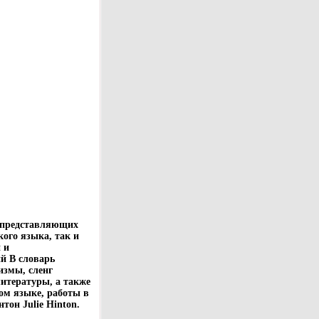
, представляющих
кого языка, так и
 и
й В словарь
змы, сленг
итературы, а также
ом языке, работы в
он Julie Hinton.