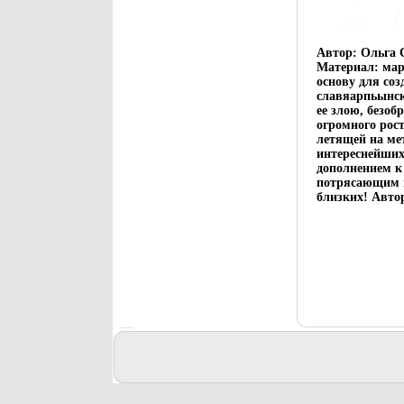
Автор: Ольга 
Материал: мар
основу для соз
славяарпьынск
ее злою, безо
огромного рост
летящей на ме
интереснейших
дополнением к
потрясающим п
близких! Авто