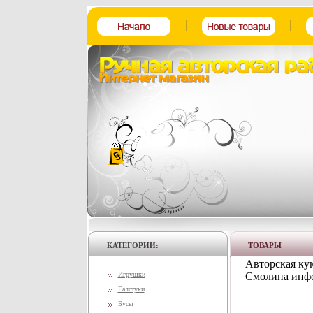
КАТЕГОРИИ:
ТОВАРЫ
Авторская кук
Игрушки
Смолина инфо
Галстуки
Бусы