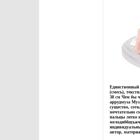
Единственный 
(смесь), текст
38 см Чем бы ч
аррудмуза Муза
существо, сот
мечтательно см
пальцы легко 
мелодиббщъжч
индивидуальны
автор, материа