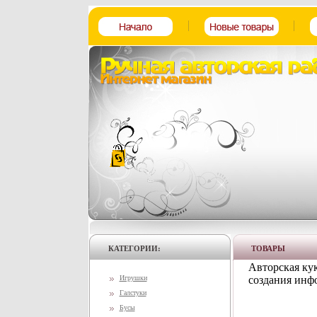
КАТЕГОРИИ:
ТОВАРЫ
Авторская кук
Игрушки
создания инфо
Галстуки
Бусы