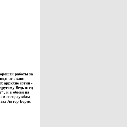
хорошей работы за
, подписывают
х арркхне сотни -
-другому Ведь отец
", и в обмен на
ным спецслужбам
тах Автор Борис