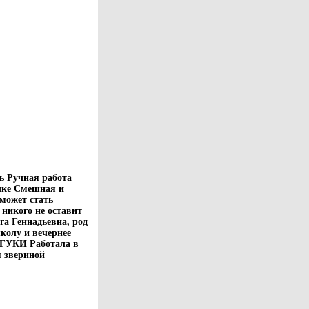
ь Ручная работа
чке Смешная и
может стать
никого не оставит
а Геннадьевна, род
колу и вечернее
бГУКИ Работала в
я звериной