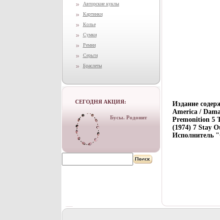
Авторские куклы
Картинки
Колье
Сумки
Ремни
Серьги
Браслеты
СЕГОДНЯ АКЦИЯ:
Издание содер
America / Damag
Бусы. Родонит
Premonition 5 
(1974) 7 Stay O
Исполнитель "C