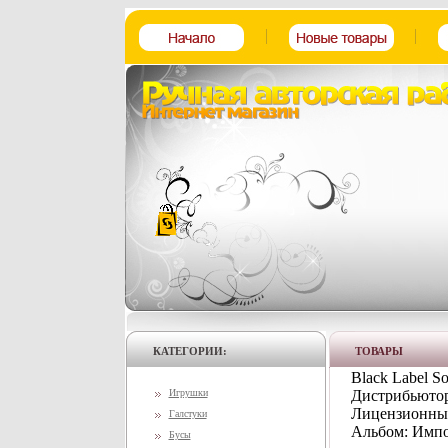
КАТЕГОРИИ:
ТОВАРЫ
Black Label S
Игрушки
Дистрибьютор
Лицензионные
Галстуки
Альбом: Импо
Бусы