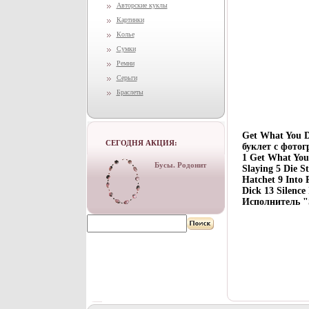
Авторские куклы
Картинки
Колье
Сумки
Ремни
Серьги
Браслеты
Get What You D
СЕГОДНЯ АКЦИЯ:
буклет с фото
1 Get What You
Бусы. Родонит
Slaying 5 Die 
Hatchet 9 Into 
Dick 13 Silenc
Исполнитель "